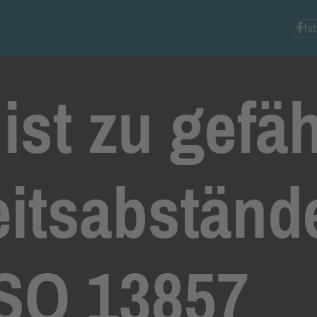
fa
ist zu gefäh
eitsabstän
ISO 13857