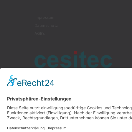
Impressum
Datenschutz
AGB's
Bochumer Straße 217, 45886 G
info@cesitec.de
+49 209 15519-10