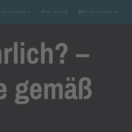
b fa-facebook-f
fab fa-xing
fab fa-linkedin-in
rlich? –
de gemäß