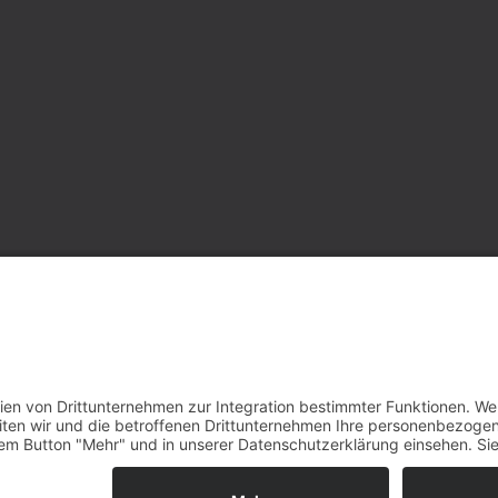
elsenkirchen
0