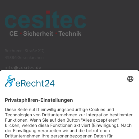
Bochumer Straße 217,
45886 Gelsenkirchen
info@cesitec.de
+49 209 15519-100
Impressum
Datenschutz
AGB's