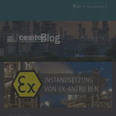
fab fa-facebook-f
Unser
Blog
fab fa-xing
fab fa-linkedin-
in
15. Juni 2018