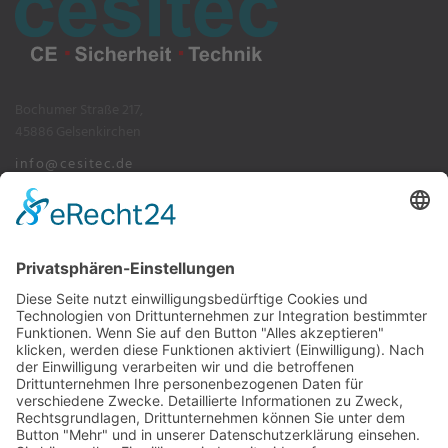
Bochumer Straße 217,
45886 Gelsenkirchen
info@cesitec.de
+49 209 15519-100
Impressum
Datenschutz
AGB's