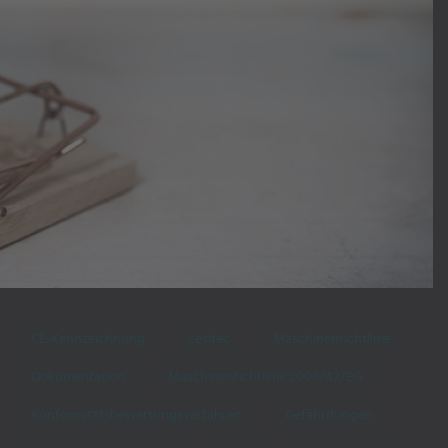
CE-Kennzeichnung
cesitec
Maschinenrichtlinie
Dokumentation
Maschinenrichtlinie 2006/42/EG
Konformitätsbewertungsverfahren
Gefährdungen