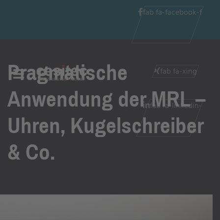
fab fa-facebook-f
Pragmatische
fab fa-xing
Anwendung der MRL –
fab fa-linkedin-
Uhren, Kugelschreiber
in
& Co.