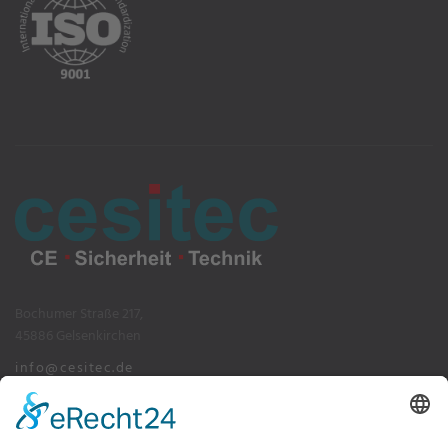
Bochumer Straße 217,
45886 Gelsenkirchen
info@cesitec.de
+49 209 15519-100