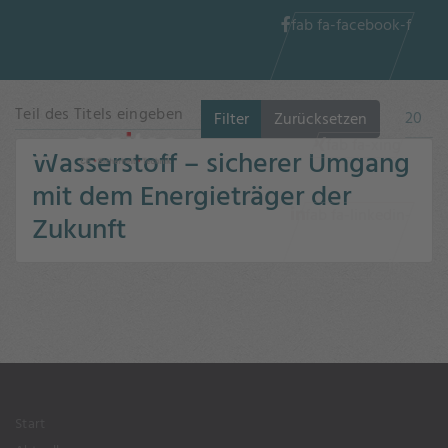
fab fa-facebook-f
Teil des Titels eingeben
Anzeig
Filter
Zurücksetzen
fab fa-xing
Wasserstoff – sicherer Umgang
mit dem Energieträger der
fab fa-linkedin-
Zukunft
in
Start