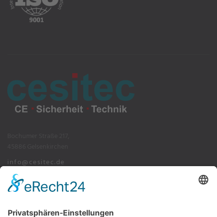
Bochumer Straße 217,
45886 Gelsenkirchen
info@cesitec.de
+49 209 15519-100
Impressum