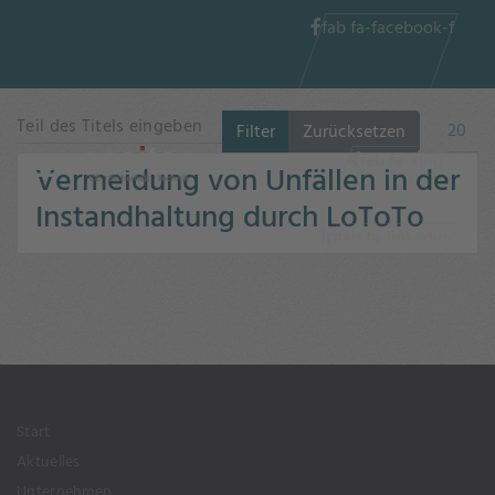
fab fa-facebook-f
Teil des Titels eingeben
Anzeig
Filter
Zurücksetzen
fab fa-xing
Vermeidung von Unfällen in der
Instandhaltung durch LoToTo
fab fa-linkedin-
in
Start
Aktuelles
Unternehmen