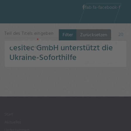
fab fa-facebook-f
Teil des Titels eingeben
Anzeig
Filter
Zurücksetzen
fab fa-xing
cesitec GmbH unterstützt die
Ukraine-Soforthilfe
fab fa-linkedin-
in
Start
Aktuelles
Unternehmen