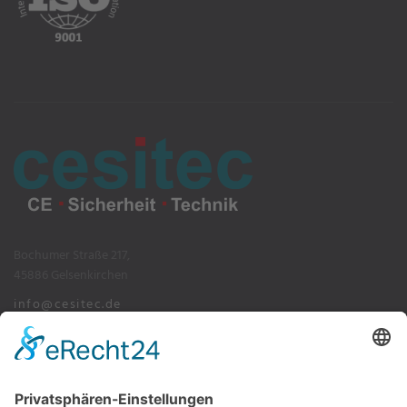
Bochumer Straße 217,
45886 Gelsenkirchen
info@cesitec.de
+49 209 15519-100
Impressum