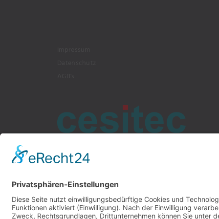
Impressum
Datenschutz
AGB's
Bochumer Straße 217, 45886 G
info@cesitec.de
+49 209 15519-10