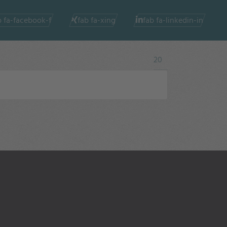
b fa-facebook-f
fab fa-xing
fab fa-linkedin-in
Anzeige #